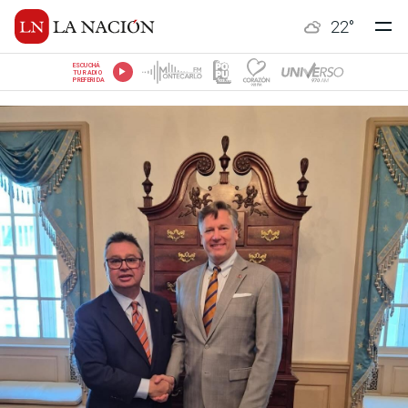
22
°
ESCUCHÁ
TU RADIO
PREFERIDA