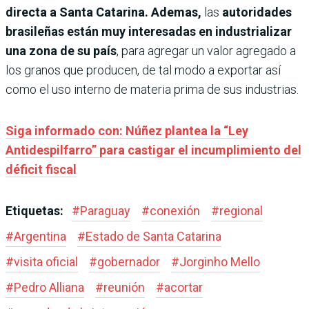
directa a Santa Catarina. Ademas,
las
autoridades
brasileñas están muy interesadas en industrializar
una zona de su país
, para agregar un valor agregado a
los granos que producen, de tal modo a exportar así
como el uso interno de materia prima de sus industrias.
Siga informado con: Núñez plantea la “Ley
Antidespilfarro” para castigar el incumplimiento del
déficit fiscal
Etiquetas:
#
Paraguay
#
conexión
#
regional
#
Argentina
#
Estado de Santa Catarina
#
visita oficial
#
gobernador
#
Jorginho Mello
#
Pedro Alliana
#
reunión
#
acortar