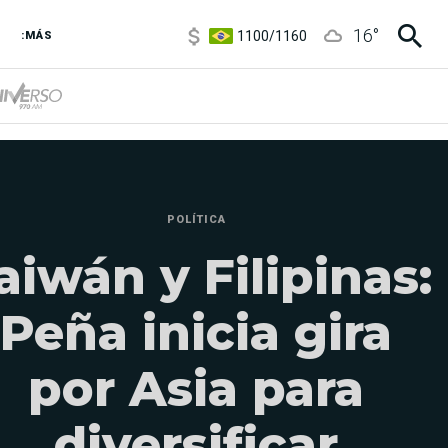
1100
/
1160
16
°
:MÁS
3,8
/
4
6850
/
7200
5900
/
5960
POLÍTICA
aiwán y Filipinas:
Peña inicia gira
por Asia para
diversificar