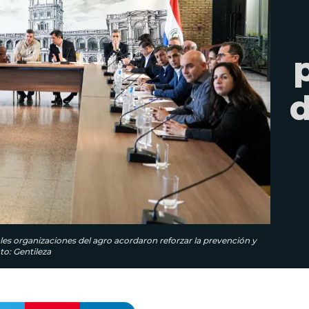
d
ales organizaciones del agro acordaron reforzar la prevención y
o: Gentileza