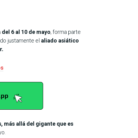
a del 6 al 10 de mayo
, forma parte
ndo justamente el
aliado asiático
r.
os
, más allá del gigante que es
yo.