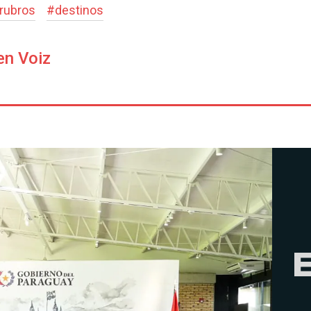
rubros
#
destinos
en Voiz