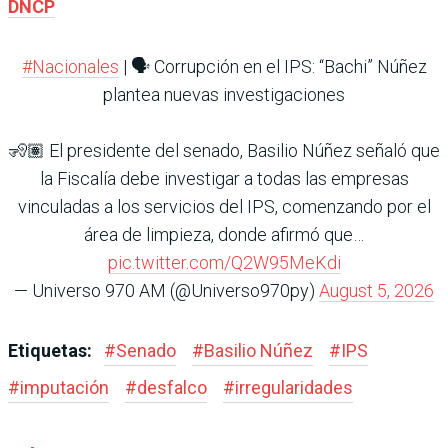
DNCP
#Nacionales
| 🗣️ Corrupción en el IPS: “Bachi” Núñez
plantea nuevas investigaciones
🧏🏽 El presidente del senado, Basilio Núñez señaló que
la Fiscalía debe investigar a todas las empresas
vinculadas a los servicios del IPS, comenzando por el
área de limpieza, donde afirmó que…
pic.twitter.com/Q2W95MeKdi
— Universo 970 AM (@Universo970py)
August 5, 2026
Etiquetas:
#
Senado
#
Basilio Núñez
#
IPS
#
imputación
#
desfalco
#
irregularidades