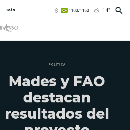
1100
/
1160
14
°
3,8
/
4
:MÁS
6850
/
7200
5900
/
5960
POLÍTICA
Mades y FAO
destacan
resultados del
proyecto