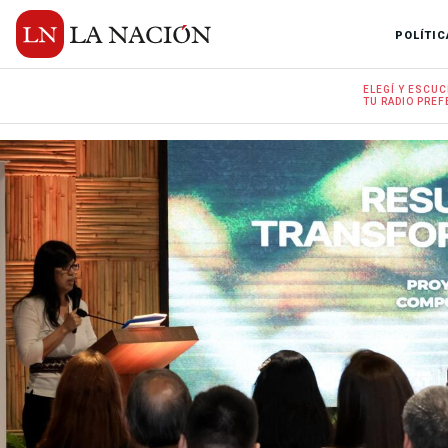
POLÍTIC
ELEGÍ Y
ESCUC
TU RADIO
PREF