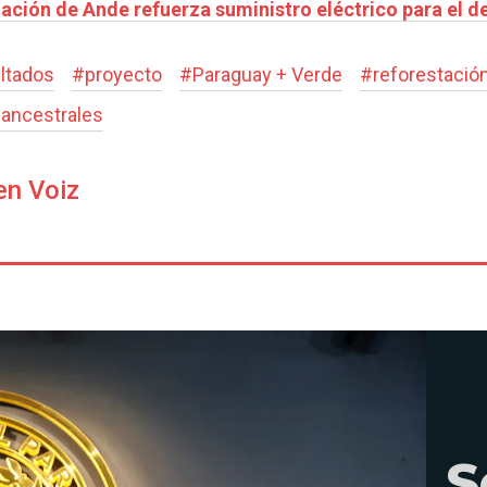
ción de Ande refuerza suministro eléctrico para el de
ltados
#
proyecto
#
Paraguay + Verde
#
reforestació
s ancestrales
en Voiz
S