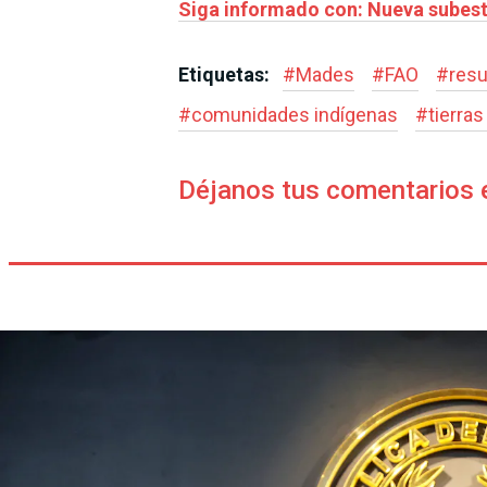
Siga informado con: Nueva subesta
Etiquetas:
#
Mades
#
FAO
#
resu
#
comunidades indígenas
#
tierra
Déjanos tus comentarios 