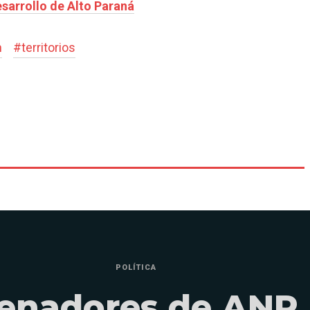
sarrollo de Alto Paraná
n
#
territorios
POLÍTICA
enadores de ANR