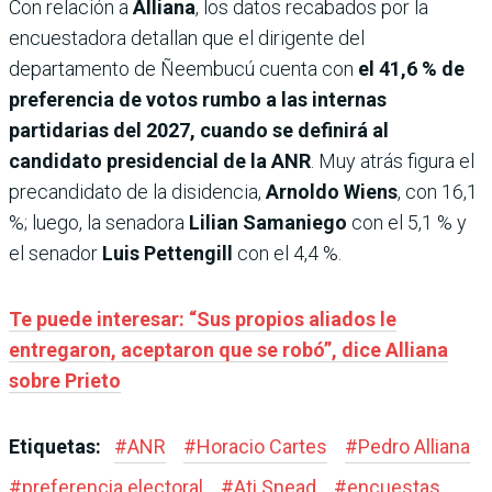
Con relación a
Alliana
, los datos recabados por la
encuestadora detallan que el dirigente del
departamento de Ñeembucú cuenta con
el 41,6 % de
preferencia de votos rumbo a las internas
partidarias del 2027, cuando se definirá al
candidato presidencial de la ANR
. Muy atrás figura el
precandidato de la disidencia,
Arnoldo Wiens
, con 16,1
%; luego, la senadora
Lilian Samaniego
con el 5,1 % y
el senador
Luis Pettengill
con el 4,4 %.
Te puede interesar: “Sus propios aliados le
entregaron, aceptaron que se robó”, dice Alliana
sobre Prieto
Etiquetas:
#
ANR
#
Horacio Cartes
#
Pedro Alliana
#
preferencia electoral
#
Ati Snead
#
encuestas