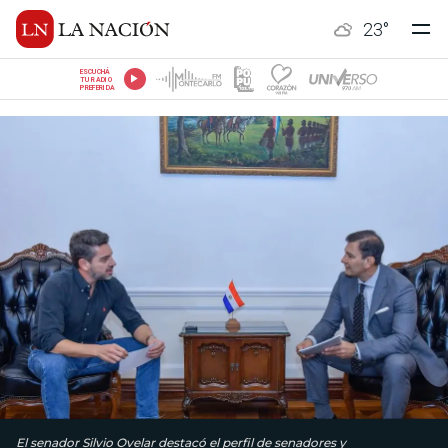
23
°
ESCUCHÁ
TU RADIO
PREFERIDA
El senador Silvio Ovelar destacó el perfil de senadores y