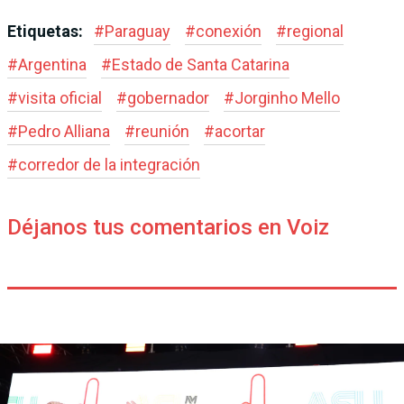
Etiquetas:
#
Paraguay
#
conexión
#
regional
#
Argentina
#
Estado de Santa Catarina
#
visita oficial
#
gobernador
#
Jorginho Mello
#
Pedro Alliana
#
reunión
#
acortar
#
corredor de la integración
Déjanos tus comentarios en Voiz