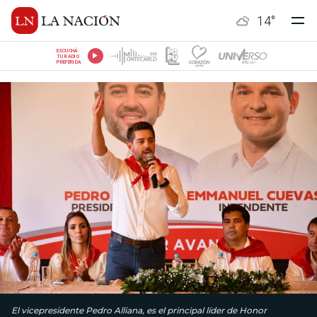
14
°
ESCUCHÁ
TU RADIO
PREFERIDA
El vicepresidente Pedro Alliana, es el principal líder de Honor