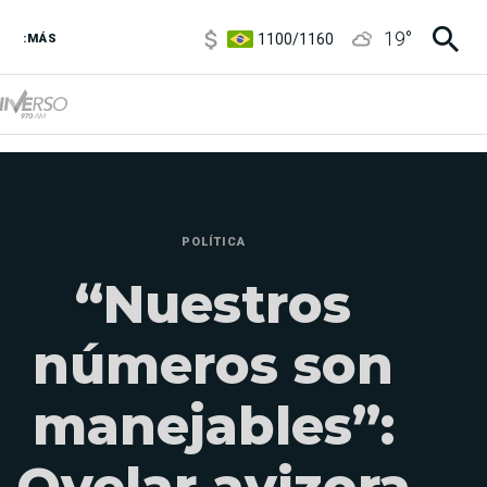
1100
/
1160
19
°
3,8
/
4
:MÁS
6850
/
7200
5900
/
5960
POLÍTICA
“Nuestros
números son
manejables”:
Ovelar avizora