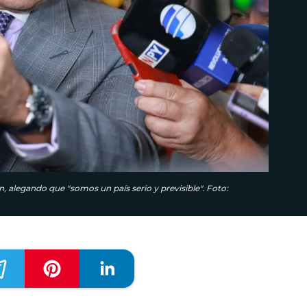
ión, alegando que "somos un país serio y previsible". Foto: