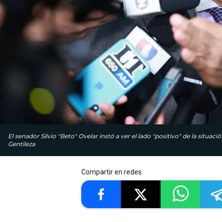
El senador Silvio "Beto" Ovelar instó a ver el lado "positivo" de la situac
Gentileza
Compartir en redes