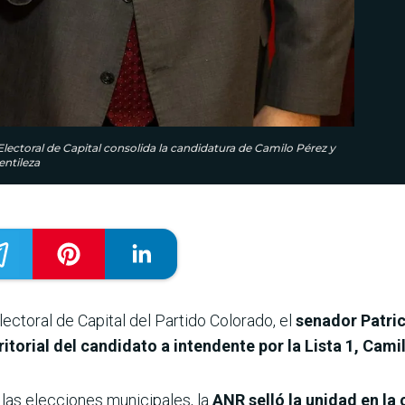
ctoral de Capital consolida la candidatura de Camilo Pérez y
entileza
ctoral de Capital del Partido Colorado, el
senador Patri
ritorial del candidato a intendente por la Lista 1, Cami
 las elecciones municipales, la
ANR selló la unidad en la 