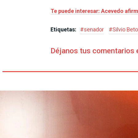
Te puede interesar: Acevedo afirma
Etiquetas:
#
senador
#
Silvio Bet
Déjanos tus comentarios 