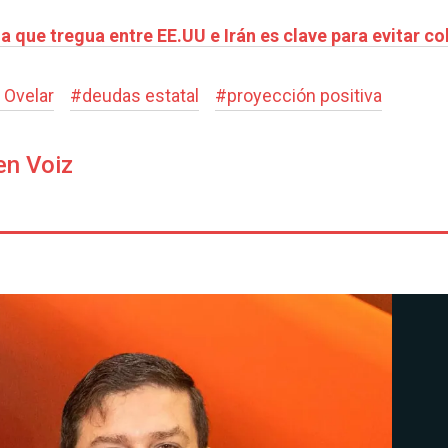
 que tregua entre EE.UU e Irán es clave para evitar co
o Ovelar
#
deudas estatal
#
proyección positiva
en Voiz