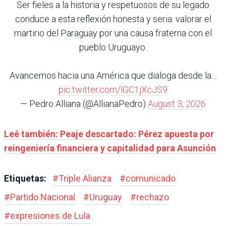
Ser fieles a la historia y respetuosos de su legado
conduce a esta reflexión honesta y seria: valorar el
martirio del Paraguay por una causa fraterna con el
pueblo Uruguayo.
Avancemos hacia una América que dialoga desde la…
pic.twitter.com/lGC1jXcJS9
— Pedro Alliana (@AllianaPedro)
August 3, 2026
Leé también: Peaje descartado: Pérez apuesta por
reingeniería financiera y capitalidad para Asunción
Etiquetas:
#
Triple Alianza
#
comunicado
#
Partido Nacional
#
Uruguay
#
rechazo
#
expresiones de Lula