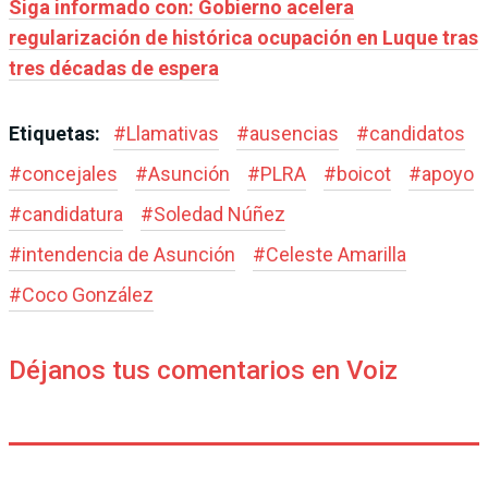
Siga informado con: Gobierno acelera
regularización de histórica ocupación en Luque tras
tres décadas de espera
Etiquetas:
#
Llamativas
#
ausencias
#
candidatos
#
concejales
#
Asunción
#
PLRA
#
boicot
#
apoyo
#
candidatura
#
Soledad Núñez
#
intendencia de Asunción
#
Celeste Amarilla
#
Coco González
Déjanos tus comentarios en Voiz