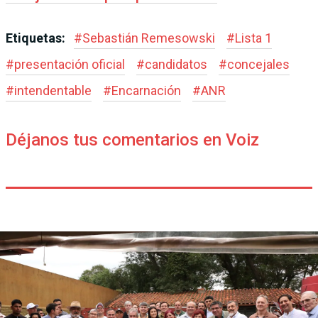
Etiquetas:
#
Sebastián Remesowski
#
Lista 1
#
presentación oficial
#
candidatos
#
concejales
#
intendentable
#
Encarnación
#
ANR
Déjanos tus comentarios en Voiz