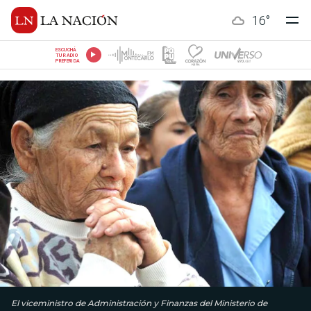
16
°
ESCUCHÁ
TU RADIO
PREFERIDA
El viceministro de Administración y Finanzas del Ministerio de