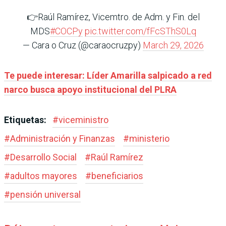
👉Raúl Ramírez, Vicemtro. de Adm. y Fin. del
MDS
#COCPy
pic.twitter.com/fFcSThS0Lq
— Cara o Cruz (@caraocruzpy)
March 29, 2026
Te puede interesar: Líder Amarilla salpicado a red
narco busca apoyo institucional del PLRA
Etiquetas:
#
viceministro
#
Administración y Finanzas
#
ministerio
#
Desarrollo Social
#
Raúl Ramírez
#
adultos mayores
#
beneficiarios
#
pensión universal