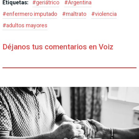
Etiquetas:
#
geriátrico
#
Argentina
#
enfermero imputado
#
maltrato
#
violencia
#
adultos mayores
Déjanos tus comentarios en Voiz