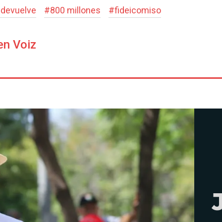
#
devuelve
#
800 millones
#
fideicomiso
en Voiz