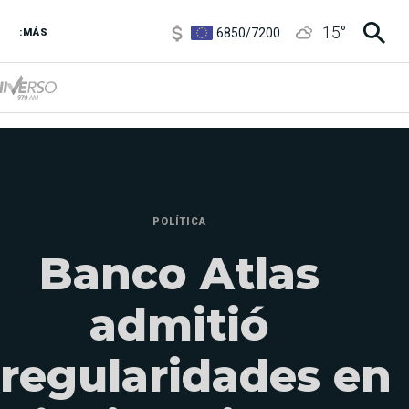
6850
/
7200
15
°
5900
/
5960
:MÁS
1100
/
1160
3,8
/
4
6850
/
7200
5900
/
5960
POLÍTICA
Banco Atlas
admitió
rregularidades en