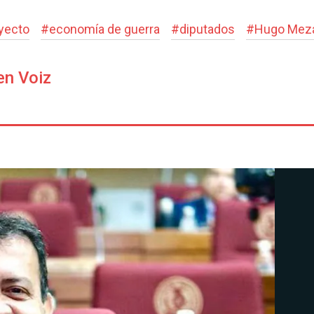
yecto
#
economía de guerra
#
diputados
#
Hugo Mez
en Voiz