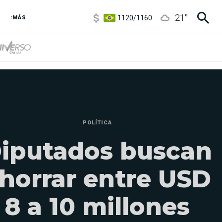
1120
/
1160
21
°
3,6
/
3,9
:MÁS
6850
/
7200
5920
/
5970
POLÍTICA
iputados buscan
horrar entre USD
8 a 10 millones