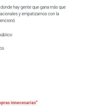
es donde hay gente que gana más que
acionales y empatizarnos con la
mencionó.
público
os.
mpras innecesarias”