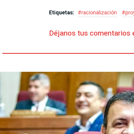
Etiquetas:
#
racionalización
#
pro
Déjanos tus comentarios 