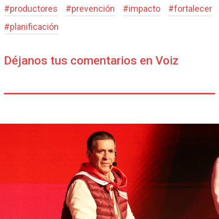
#
productores
#
prevención
#
impacto
#
fortalecer
#
planificación
Déjanos tus comentarios en Voiz