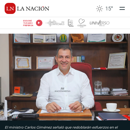
15
°
ESCUCHÁ
TU RADIO
PREFERIDA
El ministro Carlos Giménez señaló que redoblarán esfuerzos en el