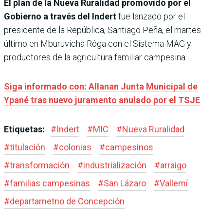
El plan de la Nueva Ruralidad promovido por el
Gobierno a través del Indert
fue lanzado por el
presidente de la República, Santiago Peña, el martes
último en Mburuvicha Róga con el Sistema MAG y
productores de la agricultura familiar campesina.
Siga informado con: Allanan Junta Municipal de
Ypané tras nuevo juramento anulado por el TSJE
Etiquetas:
#
Indert
#
MIC
#
Nueva Ruralidad
#
titulación
#
colonias
#
campesinos
#
transformación
#
industrialización
#
arraigo
#
familias campesinas
#
San Lázaro
#
Vallemí
#
departametno de Concepción