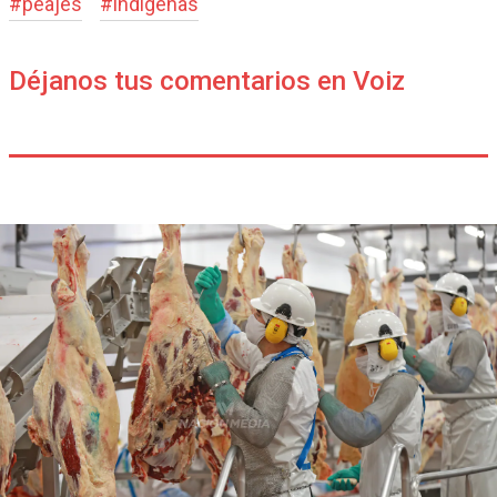
#
peajes
#
indígenas
Déjanos tus comentarios en Voiz