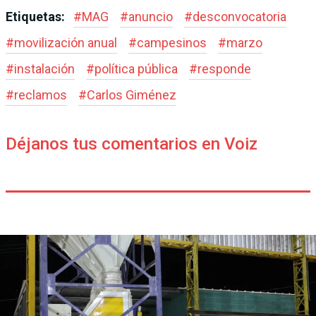
Etiquetas:
#
MAG
#
anuncio
#
desconvocatoria
#
movilización anual
#
campesinos
#
marzo
#
instalación
#
política pública
#
responde
#
reclamos
#
Carlos Giménez
Déjanos tus comentarios en Voiz