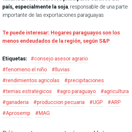
país, especialmente la soja
, responsable de una parte
importante de las exportaciones paraguayas.
Te puede interesar: Hogares paraguayos son los
menos endeudados de la región, según S&P
Etiquetas:
#
consejo asesor agrario
#
fenomeno el niño
#
lluvias
#
rendimientos agricolas
#
precipitaciones
#
temas estrategicos
#
agro paraguayo
#
agricultura
#
ganaderia
#
produccion pecuaria
#
UGP
#
ARP
#
Aprosemp
#
MAG