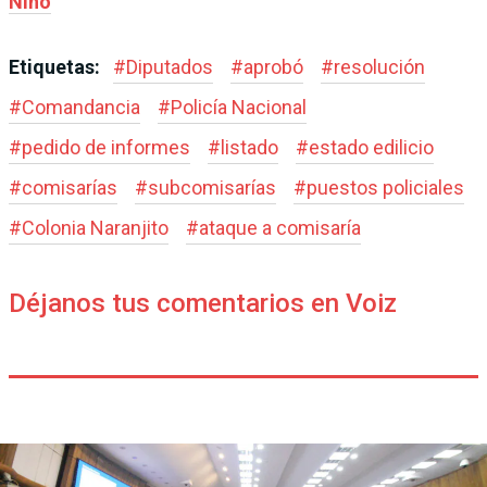
Niño
Etiquetas:
#
Diputados
#
aprobó
#
resolución
#
Comandancia
#
Policía Nacional
#
pedido de informes
#
listado
#
estado edilicio
#
comisarías
#
subcomisarías
#
puestos policiales
#
Colonia Naranjito
#
ataque a comisaría
Déjanos tus comentarios en Voiz