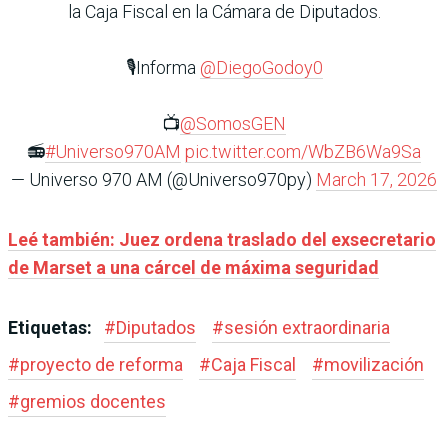
la Caja Fiscal en la Cámara de Diputados.
🎙️Informa
@DiegoGodoy0
📺
@SomosGEN
📻
#Universo970AM
pic.twitter.com/WbZB6Wa9Sa
— Universo 970 AM (@Universo970py)
March 17, 2026
Leé también: Juez ordena traslado del exsecretario
de Marset a una cárcel de máxima seguridad
Etiquetas:
#
Diputados
#
sesión extraordinaria
#
proyecto de reforma
#
Caja Fiscal
#
movilización
#
gremios docentes