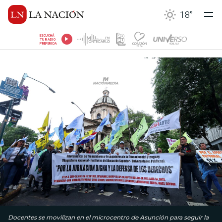
18
°
ESCUCHÁ
TU RADIO
PREFERIDA
Docentes se movilizan en el microcentro de Asunción para seguir la