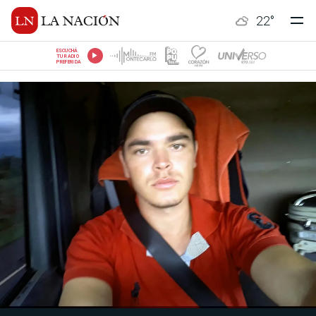
22
°
ESCUCHÁ
TU RADIO
PREFERIDA