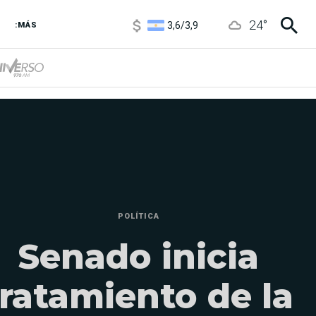
3,6
/
3,9
24
°
6850
/
7200
:MÁS
5900
/
5960
POLÍTICA
Senado inicia
tratamiento de la