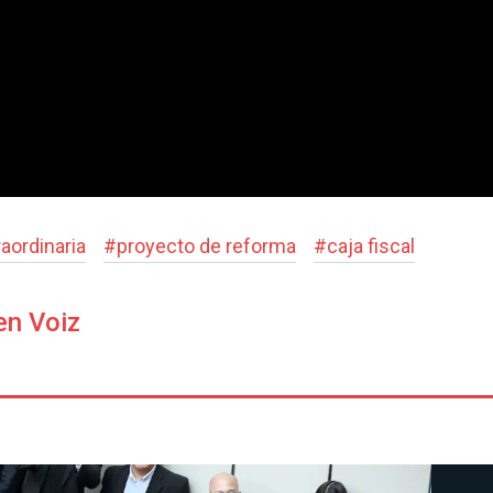
aordinaria
#
proyecto de reforma
#
caja fiscal
en Voiz