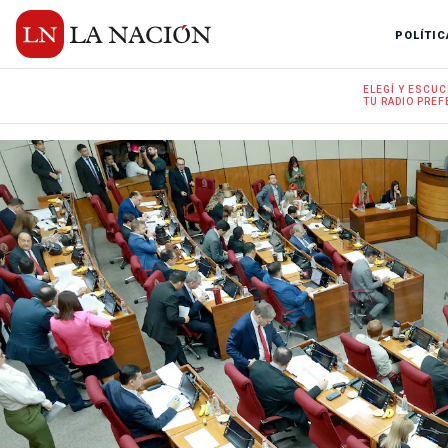
POLÍTIC
ELEGÍ Y
ESCUC
TU RADIO
PREF