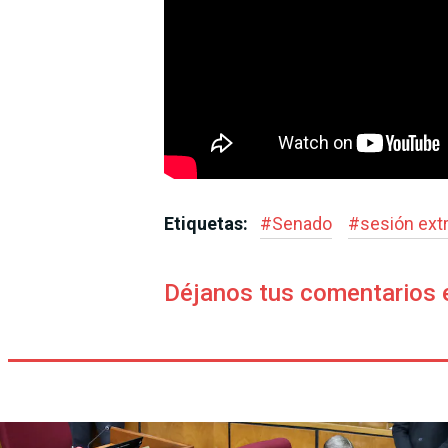
Etiquetas:
#
Senado
#
sesión extr
Déjanos tus comentarios 