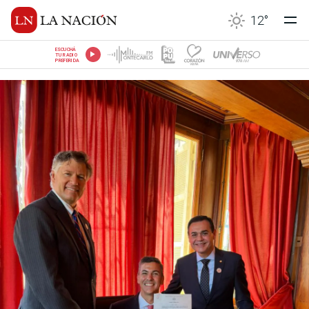
12
°
ESCUCHÁ
TU RADIO
PREFERIDA