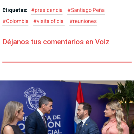
Etiquetas:
#
presidencia
#
Santiago Peña
#
Colombia
#
visita oficial
#
reuniones
Déjanos tus comentarios en Voiz