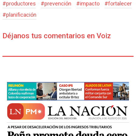
#
productores
#
prevención
#
impacto
#
fortalecer
#
planificación
Déjanos tus comentarios en Voiz