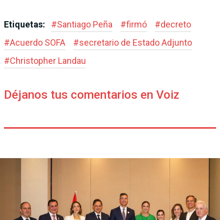
Etiquetas:
#
Santiago Peña
#
firmó
#
decreto
#
Acuerdo SOFA
#
secretario de Estado Adjunto
#
Christopher Landau
Déjanos tus comentarios en Voiz