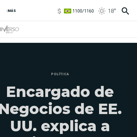
5900
/
5960
18
°
1100
/
1160
:MÁS
3,8
/
4
6850
/
7200
5900
/
5960
POLÍTICA
Encargado de
Negocios de EE.
UU. explica a