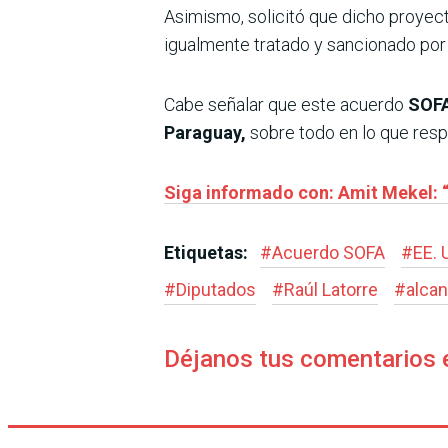
Asimismo, solicitó que dicho proyec
igualmente tratado y sancionado por 
Cabe señalar que este acuerdo
SOFA 
Paraguay,
sobre todo en lo que resp
Siga informado con: Amit Mekel: “
Etiquetas:
#
Acuerdo SOFA
#
EE. 
#
Diputados
#
Raúl Latorre
#
alca
Déjanos tus comentarios 