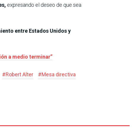
es,
expresando el deseo de que sea
miento entre Estados Unidos y
ión a medio terminar”
#
Robert Alter
#
Mesa directiva