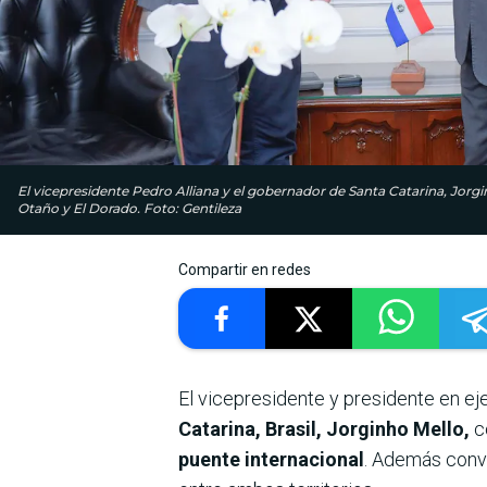
El vicepresidente Pedro Alliana y el gobernador de Santa Catarina, Jorg
Otaño y El Dorado. Foto: Gentileza
Compartir en redes
El vicepresidente y presidente en ej
Catarina, Brasil, Jorginho Mello,
c
puente internacional
. Además conv