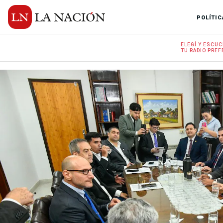
POLÍTIC
ELEGÍ Y
ESCUC
TU RADIO
PREF