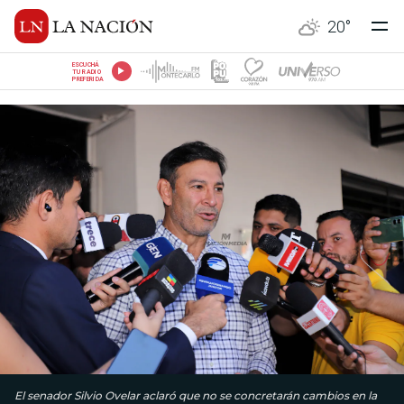
20
°
ESCUCHÁ
TU RADIO
PREFERIDA
El senador Silvio Ovelar aclaró que no se concretarán cambios en la