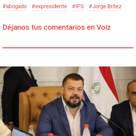
#
abogado
#
expresidente
#
IPS
#
Jorge Brítez
Déjanos tus comentarios en Voiz