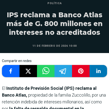
POLÍTICA
IPS reclama a Banco Atlas
más de G. 800 millones en
intereses no acreditados
11 DE FEBRERO DE 2026 10:00
Compartir en redes
El
Instituto de Previsión Social (IPS) reclama al
Banco Atlas,
propiedad de la familia Zuccolillo, por una
retención indebida de intereses millonarios, así como
por
la falta de respaldo documental en la