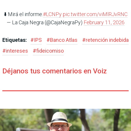
⬇️ Mirá el informe.
#LCNPy
pic.twitter.com/viMlRJvRNC
— La Caja Negra (@CajaNegraPy)
February 11, 2026
Etiquetas:
#
IPS
#
Banco Atlas
#
retención indebida
#
intereses
#
fideicomiso
Déjanos tus comentarios en Voiz