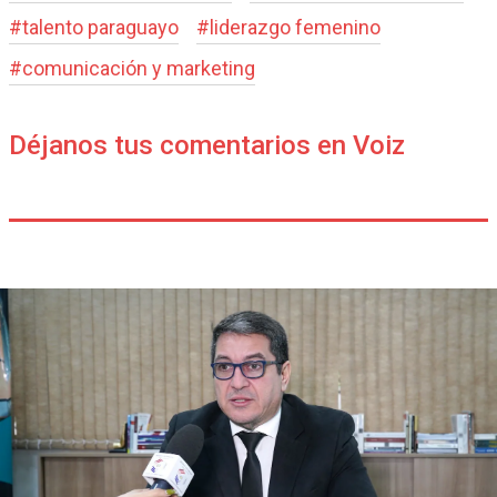
#
talento paraguayo
#
liderazgo femenino
#
comunicación y marketing
Déjanos tus comentarios en Voiz