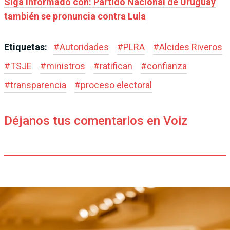
Siga informado con: Partido Nacional de Uruguay
también se pronuncia contra Lula
Etiquetas:
#
Autoridades
#
PLRA
#
Alcides Riveros
#
TSJE
#
ministros
#
ratifican
#
confianza
#
transparencia
#
proceso electoral
Déjanos tus comentarios en Voiz