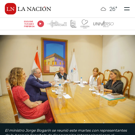
26
°
ESCUCHÁ
TU RADIO
PREFERIDA
El ministro Jorge Bogarín se reunió este martes con representantes