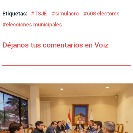
Etiquetas:
#
TSJE
#
simulacro
#
608 electores
#
elecciones municipales
Déjanos tus comentarios en Voiz