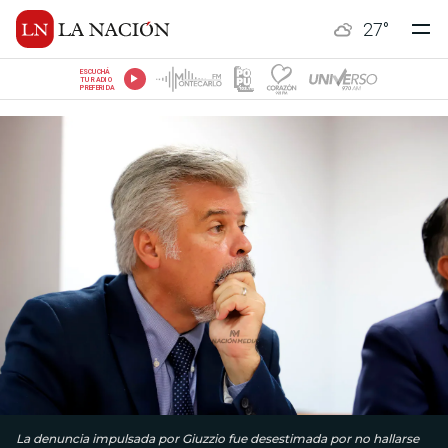
27
°
ESCUCHÁ
TU RADIO
PREFERIDA
La denuncia impulsada por Giuzzio fue desestimada por no hallarse