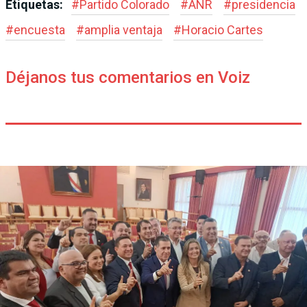
Etiquetas:
#
Partido Colorado
#
ANR
#
presidencia
#
encuesta
#
amplia ventaja
#
Horacio Cartes
Déjanos tus comentarios en Voiz