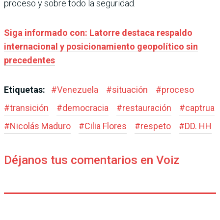
proceso y sobre todo la seguridad.
Siga informado con: Latorre destaca respaldo
internacional y posicionamiento geopolítico sin
precedentes
Etiquetas:
#
Venezuela
#
situación
#
proceso
#
transición
#
democracia
#
restauración
#
captrua
#
Nicolás Maduro
#
Cilia Flores
#
respeto
#
DD. HH
Déjanos tus comentarios en Voiz