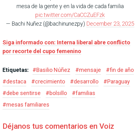
mesa de la gente y en la vida de cada familia
pic.twitter.com/CaCCZuEFzk
— Bachi Nuñez (@bachinunezpy)
December 23, 2025
Siga informado con: Interna liberal abre conflicto
por recorte del cupo femenino
Etiquetas:
#
Basilio Núñez
#
mensaje
#
fin de año
#
destaca
#
crecimiento
#
desarrollo
#
Paraguay
#
debe sentirse
#
bolsillo
#
familias
#
mesas familiares
Déjanos tus comentarios en Voiz