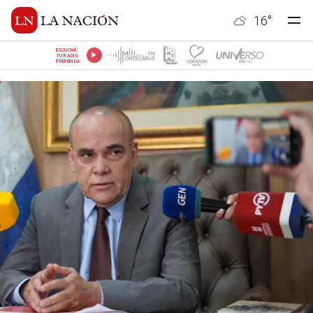
16
°
ESCUCHÁ
TU RADIO
PREFERIDA