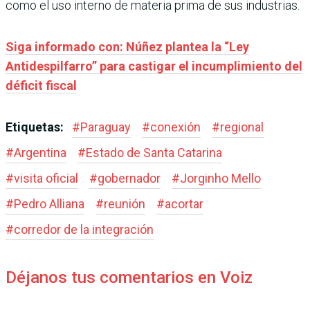
como el uso interno de materia prima de sus industrias.
Siga informado con: Núñez plantea la “Ley
Antidespilfarro” para castigar el incumplimiento del
déficit fiscal
Etiquetas:
#
Paraguay
#
conexión
#
regional
#
Argentina
#
Estado de Santa Catarina
#
visita oficial
#
gobernador
#
Jorginho Mello
#
Pedro Alliana
#
reunión
#
acortar
#
corredor de la integración
Déjanos tus comentarios en Voiz