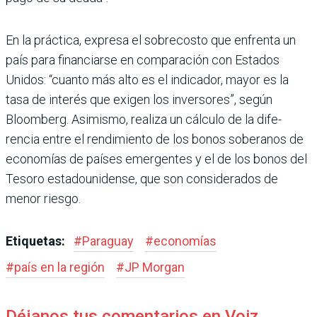
En la práctica, expresa el sobrecosto que enfrenta un
país para financiarse en com­paración con Estados
Unidos: “cuanto más alto es el indica­dor, mayor es la
tasa de inte­rés que exigen los inversores”, según
Bloomberg. Asimismo, realiza un cálculo de la dife­
rencia entre el rendimiento de los bonos soberanos de
econo­mías de países emergentes y el de los bonos del
Tesoro esta­dounidense, que son conside­rados de
menor riesgo.
Etiquetas:
#
Paraguay
#
economías
#
país en la región
#
JP Morgan
Déjanos tus comentarios en Voiz