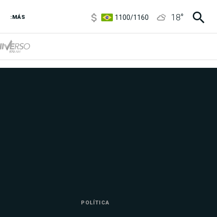
1100
/
1160
18
°
3,8
/
4
:MÁS
6850
/
7200
5900
/
5960
POLÍTICA