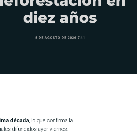
deforestación en
diez años
8 DE AGOSTO DE 2026 7:41
ltima década
, lo que confirma la
iales difundidos ayer viernes.