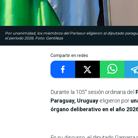
Por unanimidad, los miembros del Parlasur eligieron al diputado paragu
el periodo 2026. Foto: Gentileza
Compartir en redes
Durante la 105° sesión ordinaria del
Paraguay, Uruguay
eligieron por
una
órgano deliberativo en el año 2026
En su discurso, el diputado Gamarr