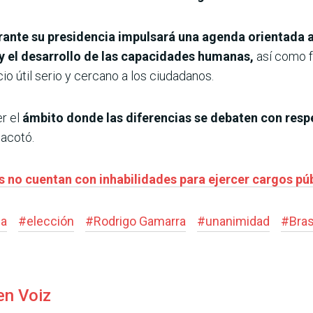
rante su presidencia impulsará una agenda orientada a 
y el desarrollo de las capacidades humanas,
así como f
o útil serio y cercano a los ciudadanos.
r el
ámbito donde las diferencias se debaten con respe
 acotó.
 no cuentan con inhabilidades para ejercer cargos pú
ia
#
elección
#
Rodrigo Gamarra
#
unanimidad
#
Bras
en Voiz