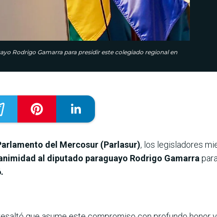
ayo Rodrigo Gamarra para presidir este colegiado regional en
Parlamento del Mercosur (Parlasur)
, los legisladores 
nimidad al diputado paraguayo Rodrigo Gamarra
para
.
a resaltó que asume este compromiso con profundo honor 