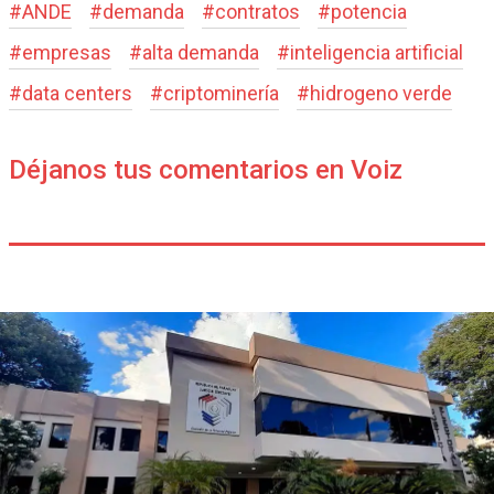
#
ANDE
#
demanda
#
contratos
#
potencia
#
empresas
#
alta demanda
#
inteligencia artificial
#
data centers
#
criptominería
#
hidrogeno verde
Déjanos tus comentarios en Voiz