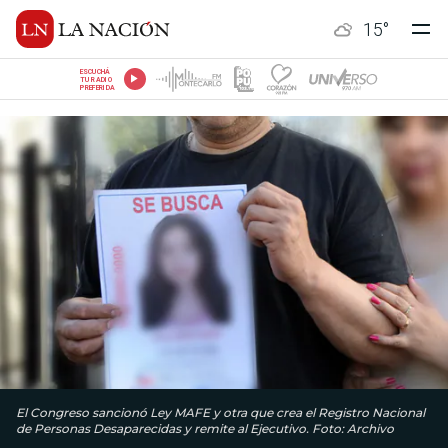
15
°
ESCUCHÁ
TU RADIO
PREFERIDA
El Congreso sancionó Ley MAFE y otra que crea el Registro Nacional
de Personas Desaparecidas y remite al Ejecutivo. Foto: Archivo