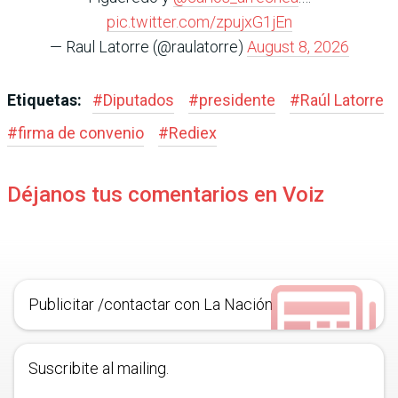
pic.twitter.com/zpujxG1jEn
— Raul Latorre (@raulatorre)
August 8, 2026
Etiquetas:
#
Diputados
#
presidente
#
Raúl Latorre
#
firma de convenio
#
Rediex
Déjanos tus comentarios en Voiz
Publicitar /contactar con La Nación
Suscribite al mailing.