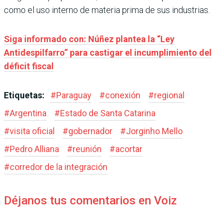
como el uso interno de materia prima de sus industrias.
Siga informado con: Núñez plantea la “Ley
Antidespilfarro” para castigar el incumplimiento del
déficit fiscal
Etiquetas:
#
Paraguay
#
conexión
#
regional
#
Argentina
#
Estado de Santa Catarina
#
visita oficial
#
gobernador
#
Jorginho Mello
#
Pedro Alliana
#
reunión
#
acortar
#
corredor de la integración
Déjanos tus comentarios en Voiz