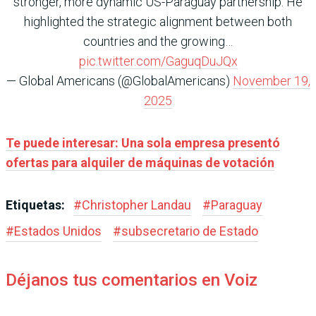
stronger, more dynamic US-Paraguay partnership. He
highlighted the strategic alignment between both
countries and the growing…
pic.twitter.com/GaguqDuJQx
— Global Americans (@GlobalAmericans)
November 19,
2025
Te puede interesar: Una sola empresa presentó
ofertas para alquiler de máquinas de votación
Etiquetas:
#
Christopher Landau
#
Paraguay
#
Estados Unidos
#
subsecretario de Estado
Déjanos tus comentarios en Voiz