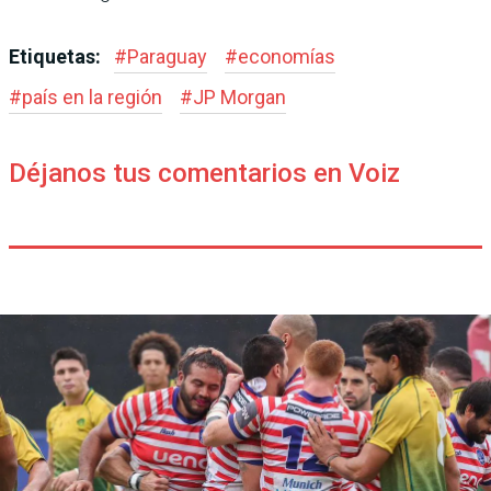
Etiquetas:
#
Paraguay
#
economías
#
país en la región
#
JP Morgan
Déjanos tus comentarios en Voiz