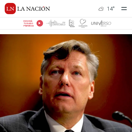
14
°
ESCUCHÁ
TU RADIO
PREFERIDA