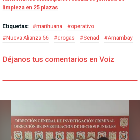
limpieza en 25 plazas
Etiquetas:
#
marihuana
#
operativo
#
Nueva Alianza 56
#
drogas
#
Senad
#
Amambay
Déjanos tus comentarios en Voiz