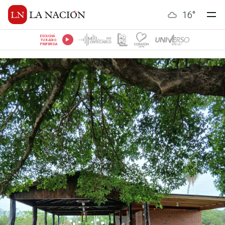
16
°
ESCUCHÁ
TU RADIO
PREFERIDA