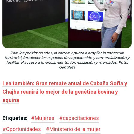
Para los próximos años, la cartera apunta a ampliar la cobertura
territorial, fortalecer los espacios de capacitación y comercialización y
facilitar el acceso a financiamiento, formalización y mercados. Foto:
Gentileza
Lea también: Gran remate anual de Cabaña Sofía y
Chajha reunirá lo mejor de la genética bovina y
equina
Etiquetas:
#
Mujeres
#
capacitaciones
#
Oportunidades
#
Ministerio de la mujer