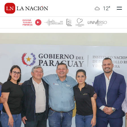
12
°
ESCUCHÁ
TU RADIO
PREFERIDA