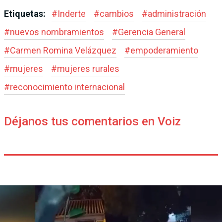
Etiquetas:
#
Inderte
#
cambios
#
administración
#
nuevos nombramientos
#
Gerencia General
#
Carmen Romina Velázquez
#
empoderamiento
#
mujeres
#
mujeres rurales
#
reconocimiento internacional
Déjanos tus comentarios en Voiz