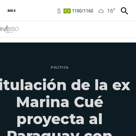
1100
/
1160
16
°
3,8
/
4
:MÁS
6850
/
7200
5900
/
5960
POLÍTICA
itulación de la ex
Marina Cué
proyecta al
Paraguay con