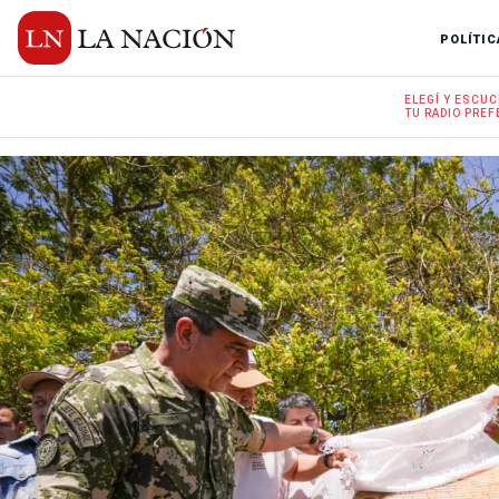
POLÍTIC
ELEGÍ Y
ESCUC
TU RADIO
PREF