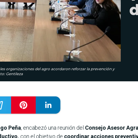
d
ales organizaciones del agro acordaron reforzar la prevención y
o: Gentileza
ago Peña
, encabezó una reunión del
Consejo Asesor Agra
ductivo,
con el objetivo de
coordinar acciones preventiva