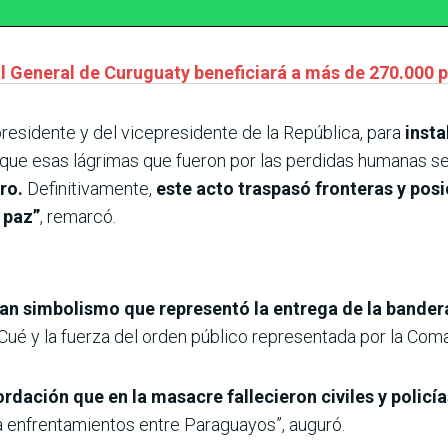
al General de Curuguaty beneficiará a más de 270.000
 presidente y del vicepresidente de la República, para
insta
 que esas lágrimas que fueron por las perdidas humanas s
uro.
Definitivamente,
este acto traspasó fronteras y pos
 paz”
, remarcó.
ran simbolismo que representó la entrega de la bande
Cué y la fuerza del orden público representada por la Coma
dación que en la masacre fallecieron civiles y policí
 enfrentamientos entre Paraguayos”, auguró.