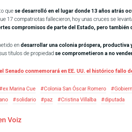
to que
se desarrolló en el lugar donde 13 años atrás o
 que 17 compatriotas fallecieron, hoy unas cruces se leva
rtes compromisos de parte del Estado, pero también d
metido en
desarrollar una colonia próspera, productiva 
sus títulos de propiedad
se comprometieron a no vender 
l Senado conmemorará en EE. UU. el histórico fallo d
#
ex Marina Cue
#
Colonia San Óscar Romero
#
Gobier
ano
#
solidario
#
paz
#
Cristina Villalba
#
diputada
en Voiz