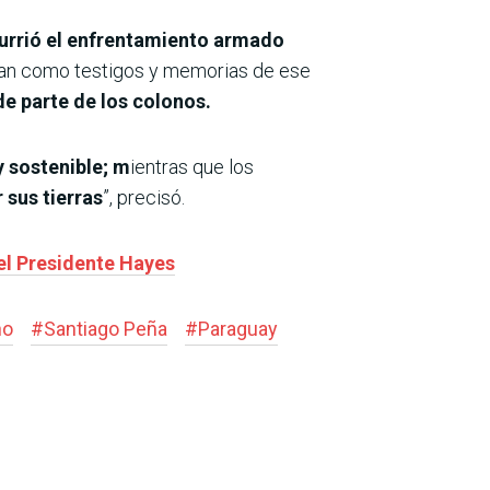
currió el enfrentamiento armado
ntan como testigos y memorias de ese
e parte de los colonos.
y sostenible; m
ientras que los
sus tierras
”, precisó.
el Presidente Hayes
no
#
Santiago Peña
#
Paraguay