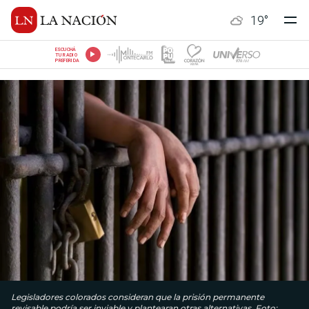
19
°
ESCUCHÁ
TU RADIO
PREFERIDA
Legisladores colorados consideran que la prisión permanente
revisable podría ser inviable y plantearan otras alternativas. Foto: