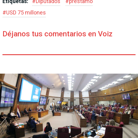
Etiquetas:
#
Diputados
#
préstamo
#
USD 75 millones
Déjanos tus comentarios en Voiz