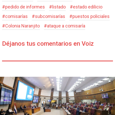
#
pedido de informes
#
listado
#
estado edilicio
#
comisarías
#
subcomisarías
#
puestos policiales
#
Colonia Naranjito
#
ataque a comisaría
Déjanos tus comentarios en Voiz