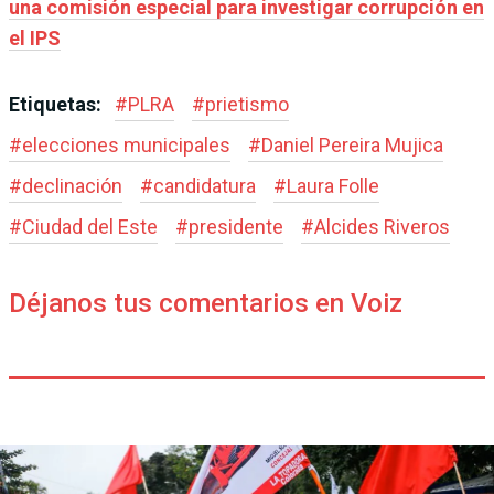
una comisión especial para investigar corrupción en
el IPS
Etiquetas:
#
PLRA
#
prietismo
#
elecciones municipales
#
Daniel Pereira Mujica
#
declinación
#
candidatura
#
Laura Folle
#
Ciudad del Este
#
presidente
#
Alcides Riveros
Déjanos tus comentarios en Voiz