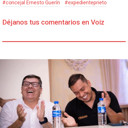
#
concejal Ernesto Guerín
#
expedienteprieto
Déjanos tus comentarios en Voiz