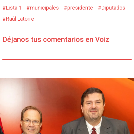
#
Lista 1
#
municipales
#
presidente
#
Diputados
#
Raúl Latorre
Déjanos tus comentarios en Voiz