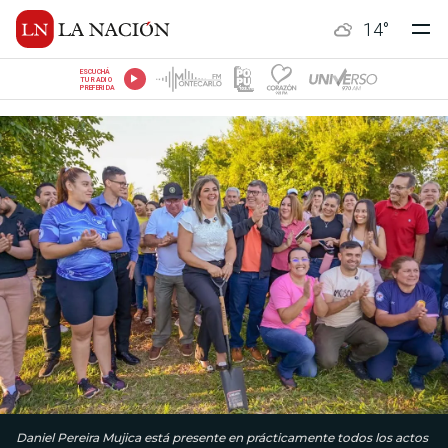
14
°
ESCUCHÁ
TU RADIO
PREFERIDA
Daniel Pereira Mujica está presente en prácticamente todos los actos