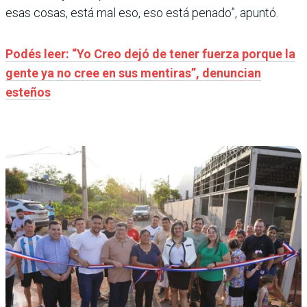
esas cosas, está mal eso, eso está penado”, apuntó.
Podés leer: “Yo Creo dejó de tener fuerza porque la
gente ya no cree en sus mentiras”, denuncian
esteños