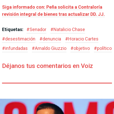
Siga informado con: Peña solicita a Contraloría
revisión integral de bienes tras actualizar DD. JJ.
Etiquetas:
#
Senador
#
Natalicio Chase
#
desestimación
#
denuncia
#
Horacio Cartes
#
infundadas
#
Arnaldo Giuzzio
#
objetivo
#
político
Déjanos tus comentarios en Voiz