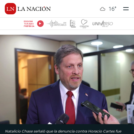
16
°
ESCUCHÁ
TU RADIO
PREFERIDA
Natalicio Chase señaló que la denuncia contra Horacio Cartes fue