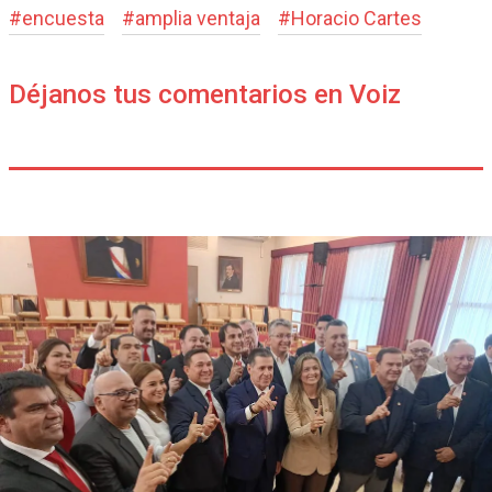
#
encuesta
#
amplia ventaja
#
Horacio Cartes
Déjanos tus comentarios en Voiz