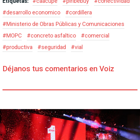
Etiquetas:
#
caacupe
#
piribebuy
#
conectividad
#
desarrollo economico
#
cordillera
#
Ministerio de Obras Públicas y Comunicaciones
#
MOPC
#
concreto asfaltico
#
comercial
#
productiva
#
seguridad
#
vial
Déjanos tus comentarios en Voiz