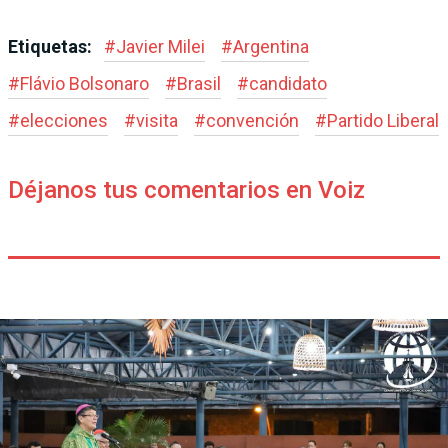
Etiquetas:
#
Javier Milei
#
Argentina
#
Flávio Bolsonaro
#
Brasil
#
candidato
#
elecciones
#
visita
#
convención
#
Partido Liberal
Déjanos tus comentarios en Voiz