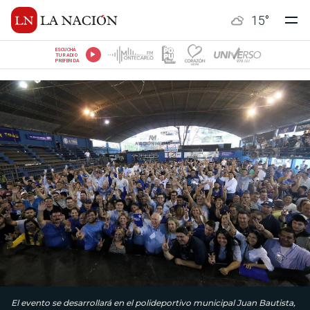
15
°
ESCUCHÁ
TU RADIO
PREFERIDA
El evento se desarrollará en el polideportivo municipal Juan Bautista,