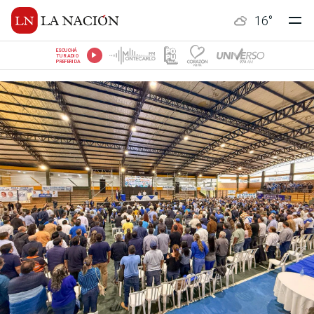
16
°
ESCUCHÁ
TU RADIO
PREFERIDA