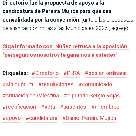
Directorio fue la propuesta de apoyo a la
candidatura de Pereira Mujica para que sea
convalidada por la convención,
junto a las propuestas
de alianzas con miras a las Municipales 2026″, agregó.
Siga informado con: Núñez retruca a la oposición:
“perseguidos nosotros le ganamos a ustedes”
Etiquetas:
#
Directorio
#
PLRA
#
sesión ordinaria
#
sin quórum
#
resoluciones
#
comunicado
#
situación de Palestina
#
diputado Sergio Rojas
#
rectificación
#
acta
#
ausentes
#
miembros
#
apoyo
#
candidatura
#
Daniel Pereira Mujica