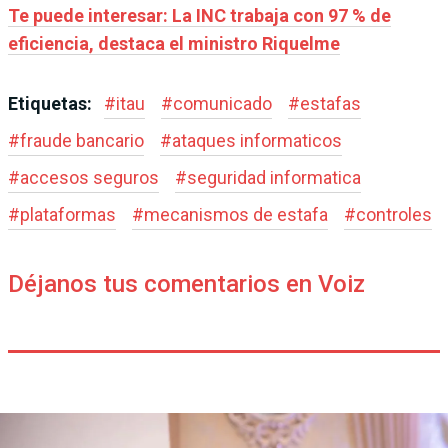
Te puede interesar: La INC trabaja con 97 % de
eficiencia, destaca el ministro Riquelme
Etiquetas:
#
itau
#
comunicado
#
estafas
#
fraude bancario
#
ataques informaticos
#
accesos seguros
#
seguridad informatica
#
plataformas
#
mecanismos de estafa
#
controles
Déjanos tus comentarios en Voiz