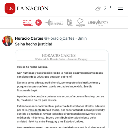
21
°
ESCUCHÁ
TU RADIO
PREFERIDA