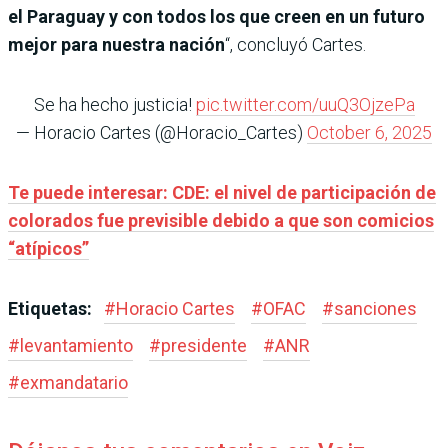
el Paraguay y con todos los que creen en un futuro
mejor para nuestra nación
“, concluyó Cartes.
Se ha hecho justicia!
pic.twitter.com/uuQ3OjzePa
— Horacio Cartes (@Horacio_Cartes)
October 6, 2025
Te puede interesar: CDE: el nivel de participación de
colorados fue previsible debido a que son comicios
“atípicos”
Etiquetas:
#
Horacio Cartes
#
OFAC
#
sanciones
#
levantamiento
#
presidente
#
ANR
#
exmandatario