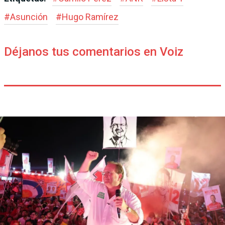
#
Asunción
#
Hugo Ramírez
Déjanos tus comentarios en Voiz