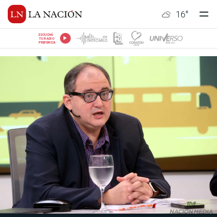
16
°
ESCUCHÁ
TU RADIO
PREFERIDA