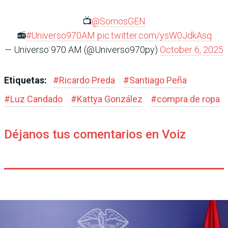
📺
@SomosGEN
📻
#Universo970AM
pic.twitter.com/ysW0JdkAsq
— Universo 970 AM (@Universo970py)
October 6, 2025
Etiquetas:
#
Ricardo Preda
#
Santiago Peña
#
Luz Candado
#
Kattya González
#
compra de ropa
Déjanos tus comentarios en Voiz