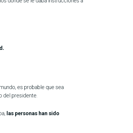
los donde se le daba instrucciones a
d.
l mundo, es probable que sea
o del presidente.
ba,
las personas han sido