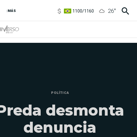
5900
/
5960
1100
/
1160
26
°
:MÁS
3,8
/
4
6850
/
7200
5900
/
5960
POLÍTICA
Preda desmonta
denuncia