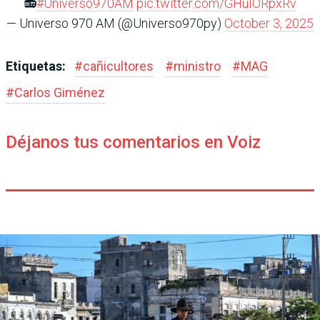
📻
#Universo970AM
pic.twitter.com/GHuIORpxRv
— Universo 970 AM (@Universo970py)
October 3, 2025
Etiquetas:
#
cañicultores
#
ministro
#
MAG
#
Carlos Giménez
Déjanos tus comentarios en Voiz