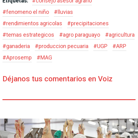
Etiquetas:
#
consejo asesor agrario
#
fenomeno el niño
#
lluvias
#
rendimientos agricolas
#
precipitaciones
#
temas estrategicos
#
agro paraguayo
#
agricultura
#
ganaderia
#
produccion pecuaria
#
UGP
#
ARP
#
Aprosemp
#
MAG
Déjanos tus comentarios en Voiz