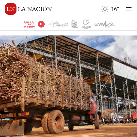
16
°
ESCUCHÁ
TU RADIO
PREFERIDA