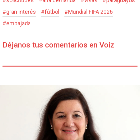
#
solicitudes
#
alta demanda
#
visas
#
paraguayos
#
gran interés
#
fútbol
#
Mundial FIFA 2026
#
embajada
Déjanos tus comentarios en Voiz