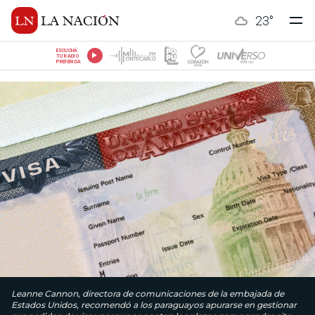
23
°
ESCUCHÁ
TU RADIO
PREFERIDA
Leanne Cannon, directora de comunicaciones de la embajada de
Estados Unidos, recomendó a los paraguayos apurarse en gestionar