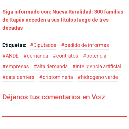
Siga informado con: Nueva Ruralidad: 300 familias
de Itapúa acceden a sus títulos luego de tres
décadas
Etiquetas:
#
Diputados
#
pedido de informes
#
ANDE
#
demanda
#
contratos
#
potencia
#
empresas
#
alta demanda
#
inteligencia artificial
#
data centers
#
criptominería
#
hidrogeno verde
Déjanos tus comentarios en Voiz