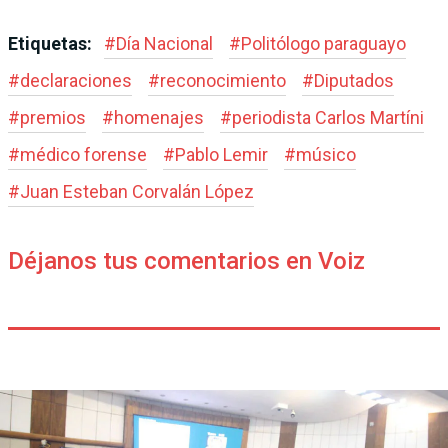
Etiquetas:
#
Día Nacional
#
Politólogo paraguayo
#
declaraciones
#
reconocimiento
#
Diputados
#
premios
#
homenajes
#
periodista Carlos Martíni
#
médico forense
#
Pablo Lemir
#
músico
#
Juan Esteban Corvalán López
Déjanos tus comentarios en Voiz