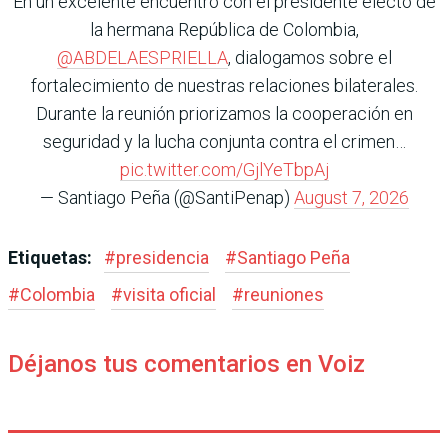
En un excelente encuentro con el presidente electo de
la hermana República de Colombia,
@ABDELAESPRIELLA
, dialogamos sobre el
fortalecimiento de nuestras relaciones bilaterales.
Durante la reunión priorizamos la cooperación en
seguridad y la lucha conjunta contra el crimen…
pic.twitter.com/GjlYeTbpAj
— Santiago Peña (@SantiPenap)
August 7, 2026
Etiquetas:
#
presidencia
#
Santiago Peña
#
Colombia
#
visita oficial
#
reuniones
Déjanos tus comentarios en Voiz