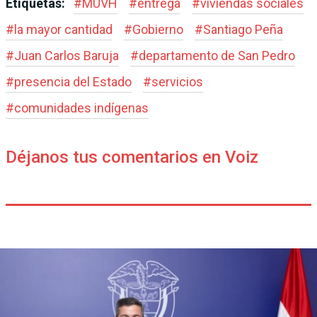
Etiquetas:
#
MUVH
#
entrega
#
viviendas sociales
#
la mayor cantidad
#
Gobierno
#
Santiago Peña
#
Juan Carlos Baruja
#
departamento de San Pedro
#
presencia del Estado
#
servicios
#
comunidades indígenas
Déjanos tus comentarios en Voiz