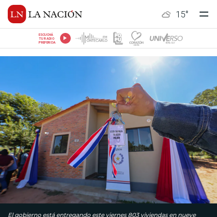
15
°
ESCUCHÁ
TU RADIO
PREFERIDA
El gobierno está entregando este viernes 803 viviendas en nueve