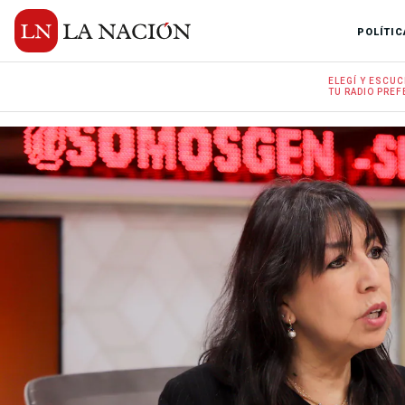
POLÍTIC
ELEGÍ Y
ESCUC
TU RADIO
PREF