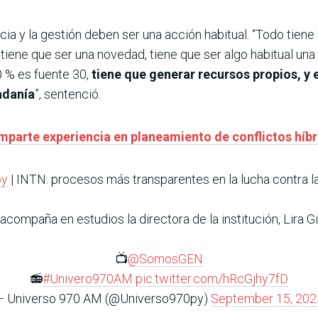
cia y la gestión deben ser una acción habitual. “Todo tie
o tiene que ser una novedad, tiene que ser algo habitual un
0 % es fuente 30,
tiene que generar recursos propios, y 
dadanía
”, sentenció.
mparte experiencia en planeamiento de conflictos híb
oy
| INTN: procesos más transparentes en la lucha contra la
acompaña en estudios la directora de la institución, Lira 
📺
@SomosGEN
📻
#Univero970AM
pic.twitter.com/hRcGjhy7fD
— Universo 970 AM (@Universo970py)
September 15, 202