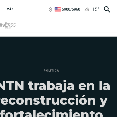
5900
/
5960
15
°
1100
/
1160
:MÁS
3,8
/
4
6850
/
7200
5900
/
5960
POLÍTICA
NTN trabaja en la
reconstrucción y
fortalecimiento