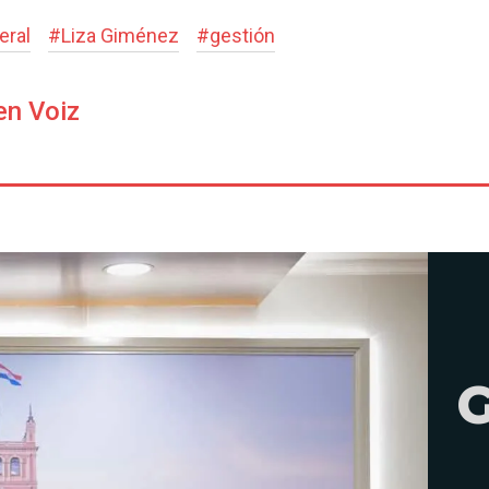
eral
#
Liza Giménez
#
gestión
en Voiz
G