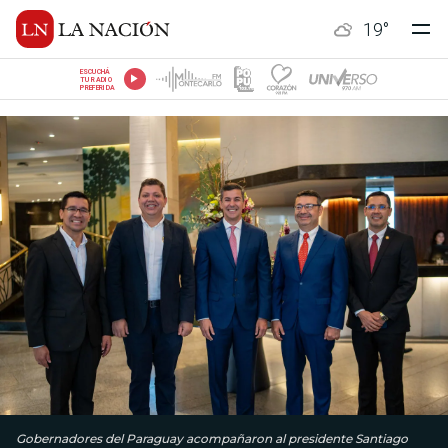
19
°
ESCUCHÁ
TU RADIO
PREFERIDA
Gobernadores del Paraguay acompañaron al presidente Santiago