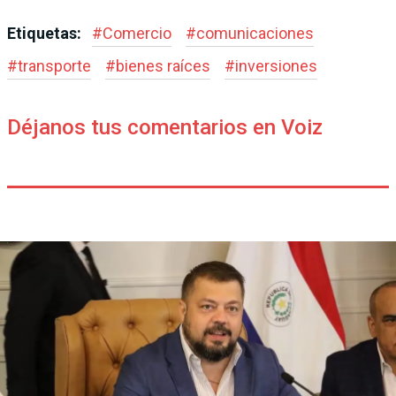
Etiquetas:
#
Comercio
#
comunicaciones
#
transporte
#
bienes raíces
#
inversiones
Déjanos tus comentarios en Voiz