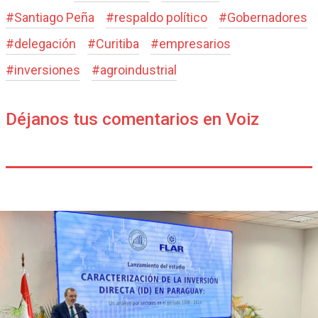
#
Santiago Peña
#
respaldo político
#
Gobernadores
#
delegación
#
Curitiba
#
empresarios
#
inversiones
#
agroindustrial
Déjanos tus comentarios en Voiz