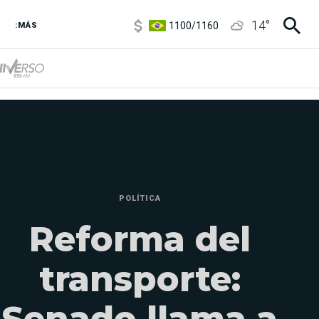
1100
/
1160
14
°
:MÁS
3,8
/
4
6850
/
7200
5900
/
5960
POLÍTICA
Reforma del
transporte:
Senado llama a