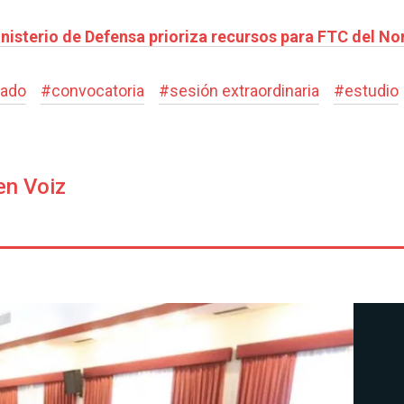
isterio de Defensa prioriza recursos para FTC del Nor
ado
#
convocatoria
#
sesión extraordinaria
#
estudio
en Voiz