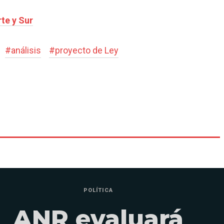
te y Sur
#
análisis
#
proyecto de Ley
POLÍTICA
ANR evaluará