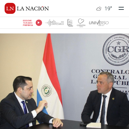
19
°
ESCUCHÁ
TU RADIO
PREFERIDA