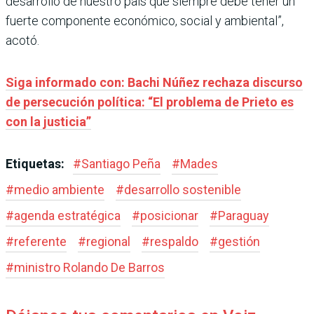
desarrollo de nuestro país que siempre debe tener un
fuerte componente económico, social y ambiental”,
acotó.
Siga informado con: Bachi Núñez rechaza discurso
de persecución política: “El problema de Prieto es
con la justicia”
Etiquetas:
#
Santiago Peña
#
Mades
#
medio ambiente
#
desarrollo sostenible
#
agenda estratégica
#
posicionar
#
Paraguay
#
referente
#
regional
#
respaldo
#
gestión
#
ministro Rolando De Barros