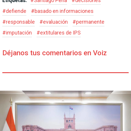
Etiquetas:
#
Santiago Peña
#
decisiones
#
defiende
#
basado en informaciones
#
responsable
#
evaluación
#
permanente
#
imputación
#
extitulares de IPS
Déjanos tus comentarios en Voiz