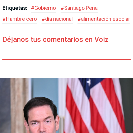
Etiquetas:
#
Gobierno
#
Santiago Peña
#
Hambre cero
#
día nacional
#
alimentación escolar
Déjanos tus comentarios en Voiz