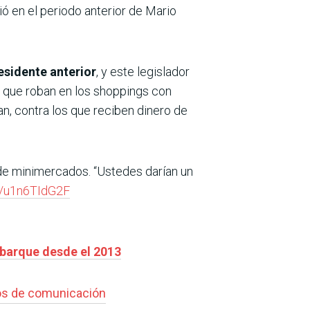
ó en el periodo anterior de Mario
esidente anterior
, y este legislador
s que roban en los shoppings con
n, contra los que reciben dinero de
de minimercados. “Ustedes darían un
m/u1n6TIdG2F
 abarque desde el 2013
s de comunicación