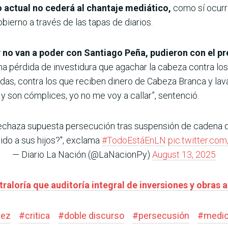
 actual no cederá al chantaje mediático,
como sí ocurri
ierno a través de las tapas de diarios.
 no van a poder con Santiago Peña, pudieron con el pr
na pérdida de investidura que agachar la cabeza contra lo
as, contra los que reciben dinero de Cabeza Branca y lava
y son cómplices, yo no me voy a callar”, sentenció.
rechaza supuesta persecución tras suspensión de cadena 
ido a sus hijos?", exclama
#TodoEstáEnLN
pic.twitter.co
— Diario La Nación (@LaNacionPy)
August 13, 2025
traloría que auditoría integral de inversiones y obras
ñez
#
critica
#
doble discurso
#
persecusión
#
medio