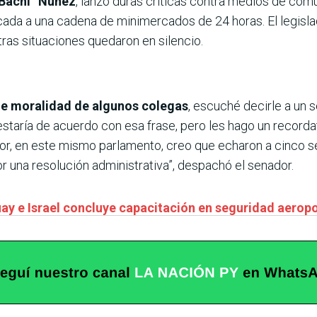
“Bachi” Núñez
, lanzó duras críticas contra medios de com
cada a una cadena de minimercados de 24 horas. El legislad
tras situaciones quedaron en silencio.
de moralidad de algunos colegas
, escuché decirle a un
taría de acuerdo con esa frase, pero les hago un recordat
ior, en este mismo parlamento, creo que echaron a cinco se
 una resolución administrativa”, despachó el senador.
ay e Israel concluye capacitación en seguridad aeropo