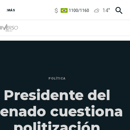
1100
/
1160
14
°
3,8
/
4
:MÁS
6850
/
7200
5900
/
5960
POLÍTICA
Presidente del
enado cuestiona
politización