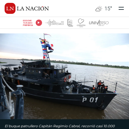
15
°
ESCUCHÁ
TU RADIO
PREFERIDA
El buque patrullero Capitán Regimio Cabral, recorrió casi 10.000