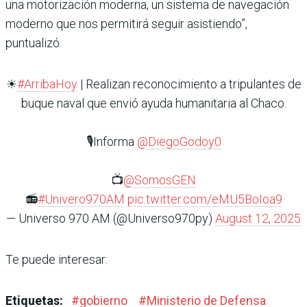
una motorización moderna, un sistema de navegación
moderno que nos permitirá seguir asistiendo”,
puntualizó.
☀
#ArribaHoy
| Realizan reconocimiento a tripulantes de
buque naval que envió ayuda humanitaria al Chaco.
🎙️Informa
@DiegoGodoy0
📺
@SomosGEN
📻
#Univero970AM
pic.twitter.com/eMU5BoIoa9
— Universo 970 AM (@Universo970py)
August 12, 2025
Te puede interesar:
Etiquetas:
#
gobierno
#
Ministerio de Defensa