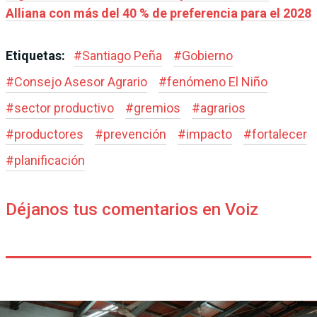
Alliana con más del 40 % de preferencia para el 2028
Etiquetas:
#
Santiago Peña
#
Gobierno
#
Consejo Asesor Agrario
#
fenómeno El Niño
#
sector productivo
#
gremios
#
agrarios
#
productores
#
prevención
#
impacto
#
fortalecer
#
planificación
Déjanos tus comentarios en Voiz